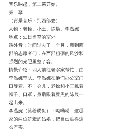
音乐响起，第二幕开始。
第二幕
（背景音乐：到西部去）
人物：老操、小王、陈晨、李温婉
地点：烈日当空的室外
话外音：时间过去了一个月，新到西
部的志愿者们，在西部粗砺的风沙和
强烈的光照里整了容。
情景介绍：四人前往老乡家帮忙，由
李温婉带队。李温婉在他们办公室门
口等着。不一会儿，老操和小王戴着
帽子、口罩，身后跟着黝黑的陈晨一
起出来。
李温婉（笑着调侃）：呦呦呦，这哪
家的两位娇羞的姑娘，把自己遮得这
么严实。