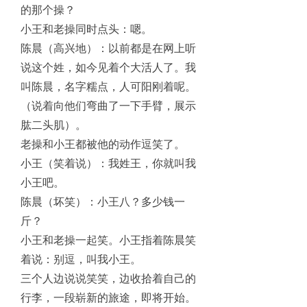
的那个操？
小王和老操同时点头：嗯。
陈晨（高兴地）：以前都是在网上听
说这个姓，如今见着个大活人了。我
叫陈晨，名字糯点，人可阳刚着呢。
（说着向他们弯曲了一下手臂，展示
肱二头肌）。
老操和小王都被他的动作逗笑了。
小王（笑着说）：我姓王，你就叫我
小王吧。
陈晨（坏笑）：小王八？多少钱一
斤？
小王和老操一起笑。小王指着陈晨笑
着说：别逗，叫我小王。
三个人边说说笑笑，边收拾着自己的
行李，一段崭新的旅途，即将开始。